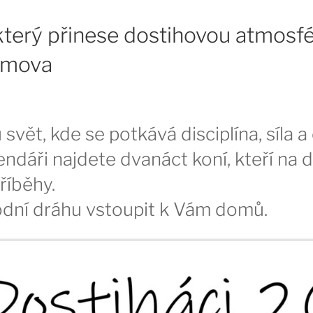
který přinese dostihovou atmosf
omova
 svět, kde se potkává disciplína, síla a
ndáři najdete dvanáct koní, kteří na d
příběhy.
dní dráhu vstoupit k Vám domů.