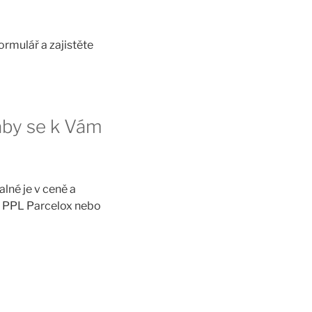
formulář a zajistěte
 aby se k Vám
lné je v ceně a
t PPL Parcelox nebo