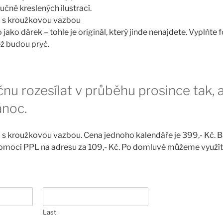
ručně kreslených ilustrací.
 s kroužkovou vazbou
 jako dárek – tohle je originál, který jinde nenajdete. Vyplňte 
než budou pryč.
nu rozesílat v průběhu prosince tak,
ánoc.
s kroužkovou vazbou. Cena jednoho kalendáře je 399,- Kč. Ba
omocí PPL na adresu za 109,- Kč. Po domluvě můžeme využí
Last