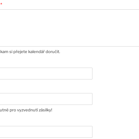
í
*
kam si přejete kalendář doručit.
nutné pro vyzvednutí zásilky!