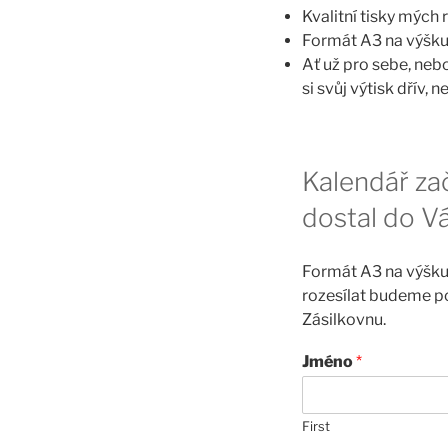
Kvalitní tisky mých 
Formát A3 na výšku
Ať už pro sebe, nebo
si svůj výtisk dřív, 
Kalendář zač
dostal do V
Formát A3 na výšku 
rozesílat budeme p
Zásilkovnu.
Jméno
*
First