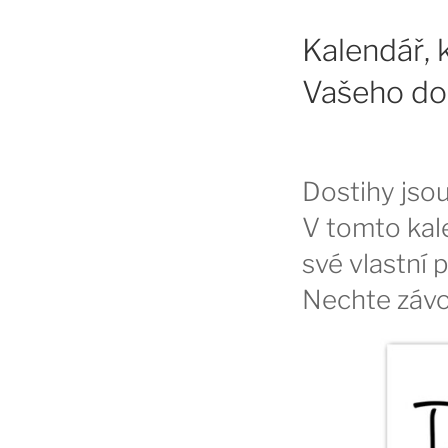
Kalendář, 
Vašeho d
Dostihy jsou
V tomto kale
své vlastní 
Nechte závo