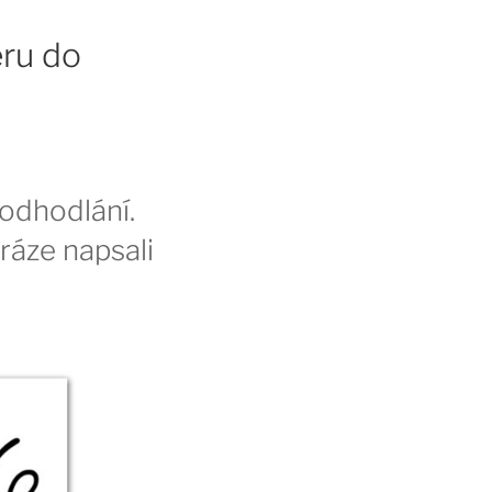
éru do
 odhodlání.
ráze napsali